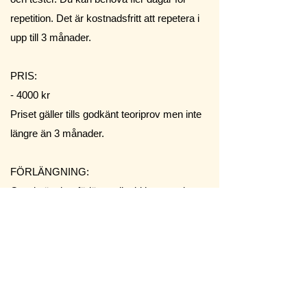
repetition. Det är kostnadsfritt att repetera i
upp till 3 månader.
PRIS:
- 4000 kr
Priset gäller tills godkänt teoriprov men inte
längre än 3 månader.
FÖRLÄNGNING:
Om du önskar förlänga din tid hos oss kan
du köpa extra 3 månader för 1500 kr.
اتصل واحجز الآن