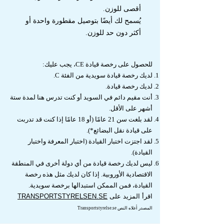
أقصى للوزن.
يُسمح لك أيضًا بتوصيل مقطورة واحدة أو
أكثر دون حد للوزن.
للحصول على رخصة قيادة CE، يجب عليك:
لديك رخصة قيادة سويدية من الفئة C.
لديك رخصة قيادة.
أنت مقيم دائم في السويد أو كنت تدرس هنا لمدة ستة
أشهر على الأقل.
لقد بلغت سن 21 عامًا (أو 18 عامًا إذا كنت قد تدربت
على قيادة نقل البضائع*).
لقد اجتزت اختبار القيادة (اختبار المعرفة واختبار
القيادة).
ليس لديك رخصة قيادة من أي دولة أخرى في المنطقة
الاقتصادية الأوروبية. إذا كان لديك مثل هذه رخصة
القيادة، فمن الممكن استبدالها برخصة سويدية.
اقرأ المزيد على
TRANSPORTSTYRELSEN.SE
المصدر أعلاه النص Transportstyrelse.se