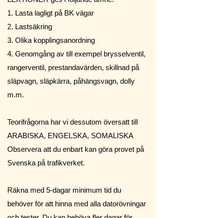
1. Lasta lagligt på BK vägar
2. Lastsäkring
3. Olika kopplingsanordning
4. Genomgång av till exempel brysselventil,
rangerventil, prestandavärden, skillnad på
släpvagn, släpkärra, påhängsvagn, dolly
m.m.
Teorifrågorna har vi dessutom översatt till
ARABISKA, ENGELSKA, SOMALISKA
Observera att du enbart kan göra provet på
Svenska på trafikverket.
Räkna med 5-dagar minimum tid du
behöver för att hinna med alla datorövningar
och tester. Du kan behöva fler dagar för