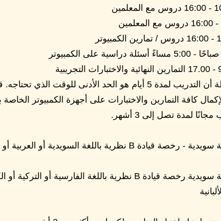
يرجى ملاحظة أن التدريب لمدة 5 أيام هو الحد الأدنى للوقت الذي تح
إكمال كافة التمارين والاختبارات على أجهزة الكمبيوتر الخاصة بن
انًا لمدة تصل إلى 3 أشهر.
- 3500 كرونة سويدية - رخصة قيادة B نظرية باللغة السويدية أو الع
- 4000 كرونة سويدية رخصة قيادة B نظرية باللغة الفارسية أو التركية
لبانية