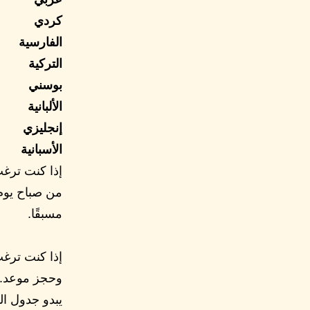
كردي
الفارسية
التركية
بوسني
الألبانية
إنجليزي
الأسبانية
إذا كنت ترغب
مسبقًا.
إذا كنت ترغ
وحجز موعد.
يبدو جدول الد