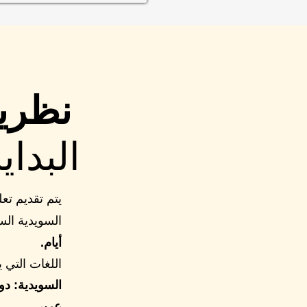
ا
نظرية
البداي
السويدية الس
أيام.
اللغات التي ي
السويدية: د
عربي