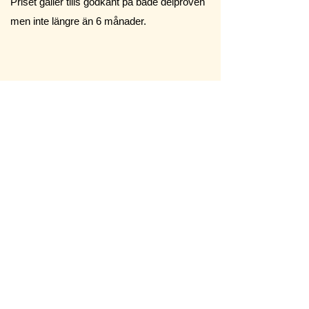
Priset gäller tills godkänt på både delproven
men inte längre än 6 månader.
Ring och boka nu
Vill du veta mer -
kontakta oss
Kontakt oss så kan vi hjälpa dig med ditt
körkort !