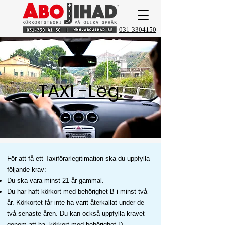
031-3304150
TAXI -Leg.
För att få ett Taxiförarlegitimation ska du uppfylla
följande krav:​
Du ska vara minst 21 år gammal.
Du har haft körkort med behörighet B i minst två
år. Körkortet får inte ha varit återkallat under de
två senaste åren. Du kan också uppfylla kravet
genom att ha körkort med behörighet D.