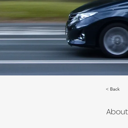
< Back
About