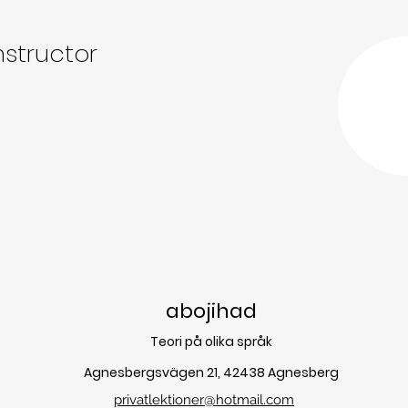
nstructor
abojihad
Teori på olika språk
Agnesbergsvägen 21, 42438 Agnesberg
privatlektioner@hotmail.com