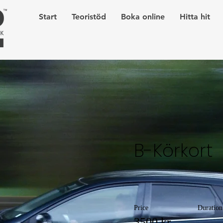
Start
Teoristöd
Boka online
Hitta hit
B-Körkort
Price
Duration
3500 kr