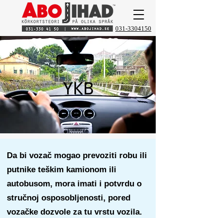
031-3304150
YKB
Da bi vozač mogao prevoziti robu ili
putnike teškim kamionom ili
autobusom, mora imati i potvrdu o
stručnoj osposobljenosti, pored
vozačke dozvole za tu vrstu vozila.