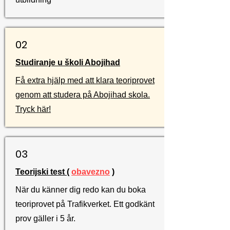
02
Studiranje u školi Abojihad
Få extra hjälp med att klara teoriprovet
genom att studera på Abojihad skola.
Tryck här!
03
Teorijski test (
obavezno
)
När du känner dig redo kan du boka
teoriprovet på Trafikverket. Ett godkänt
prov gäller i 5 år.