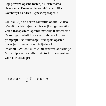
koji prevoze opasne materije u cisternama ili
cisternama. Kurseve obuke održavamo ili u
Göteborgu na adresi Agnesbergsvägen 21.
Cilj obuke je da nakon završetka obuke, Vi kao
učesnik budete svjesni rizika koji mogu nastati u
vezi s transportom opasnih materija u cisternama.
Osim toga, trebali biste znati zahtjeve koji se
primjenjuju na rukovanje i transport opasnih
materija uzimajući u obzir ljude, okoliš i
imovinu. Ovu obuku za ADR tenkove odobrila je
MSB (Uprava za civilnu zaštitu i pripravnost za
vanredne situacije).
Upcoming Sessions