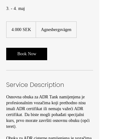
3. - 4. maj
4.000
švedskih
4.000 SEK
Agnesbergsvägen
kruna
Book Now
Service Description
Osnovna obuka za ADR Tank namijenjena je
profesionalnim vozačima koji prethodno nisu
imali ADR certifikat ili nemaju važeći ADR
certifikat. Da biste mogli pohađati specijalni
kurs, prvo morate završiti osnovnu obuku (opći
teret).
Obuka za ADR cisterne namijenjena je vozačima