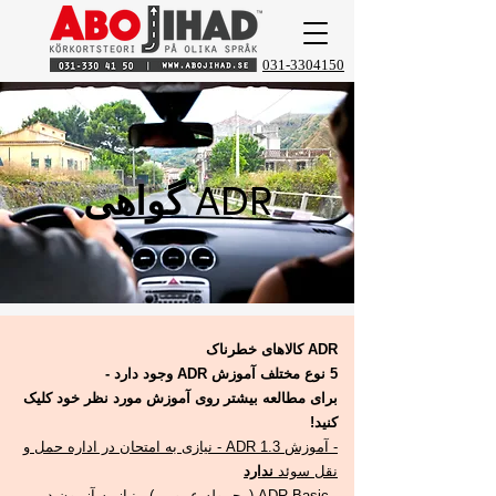
031-3304150
گواهی ADR
ADR کالاهای خطرناک
5 نوع مختلف آموزش ADR وجود دارد -
برای مطالعه بیشتر روی آموزش مورد نظر خود کلیک
کنید!
- آموزش ADR 1.3 - نیازی به امتحان در اداره حمل و
نقل سوئد
ندارد
- ADR Basic (محموله عمومی) - نیاز به آزمون در