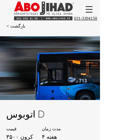
031-3304150
< بازگشت
اتوبوس D
مدت زمان
قیمت
۴ هفته
۳۵۰۰ کرون